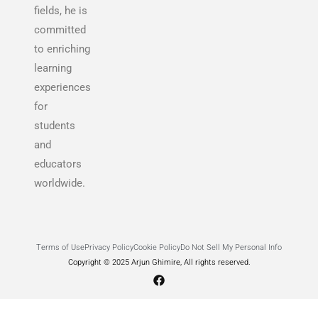
fields, he is
committed
to enriching
learning
experiences
for
students
and
educators
worldwide.
Terms of Use
Privacy Policy
Cookie Policy
Do Not Sell My Personal Info
Copyright © 2025 Arjun Ghimire, All rights reserved.