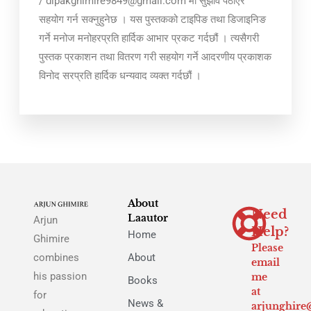
/ dipakghimire9849@gmail.com मा सुझाव पठाएर
सहयोग गर्न सक्नुहुनेछ । यस पुस्तकको टाइपिङ तथा डिजाइनिङ
गर्ने मनोज मनोहरप्रति हार्दिक आभार प्रकट गर्दछौं । त्यसैगरी
पुस्तक प्रकाशन तथा वितरण गरी सहयोग गर्ने आदरणीय प्रकाशक
विनोद सरप्रति हार्दिक धन्यवाद व्यक्त गर्दछौं ।
About
Need
Laautor
Arjun
Help?
Home
Ghimire
Please
combines
About
email
his passion
me
Books
at
for
News &
arjunghire