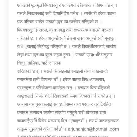
एकाइको मूलभूत विषयवस्तु र एकाइगत उद्देश्यहरू राखिएका छन् ।
यसले सिकारुलाई सही दिशानिर्देश गर्नेछ । त्यसैगरी हरेक पाठमा
पाठ परिचय राखेर पाठको मूलभाव उल्लेख गरिएको छ ।
विषयवस्तुलाई सरल, व्रmमवद्ध तथा तथ्यपरक बनाउने प्रयत्न
गरिएको छ । हरेक अनुच्छेदको छेउमा उक्त अनुच्छेदको मूलभूत
वmुरालाई लिपिबद्ध गरिएको छ । यसले विद्यार्थीहरूलाई सारांश
लेख्न तथा मूलभाव बुझ्न सहज हुन्छ । पाठको प्रवृmतिअनुसार
चित्र, तालिका, चार्ट र ग्राफ
राखिएका छन् । यसले सिकाइलाई रमाइलो तथा चाखलाग्दो
बनाउनेमा हामी विश्वस्त छौं । हरेक पाठमा व्रिmयाकलाप,
प्रश्नहरू र परियोजना कार्यहरू छन् । यसबाट विद्यार्थीहरूले
आपूmलाई सिर्जनशील सिकारुको रूपमा विकास गर्न सक्नेछन् ।
अन्तमा यस पुस्तकलाई सवmेसम्म तथ्य परक र त्रुटिरहित
बनाउन सम्पादन कार्यमा सहयोग गर्नुहुने श्री खेमराज शर्मा
चापागाईंप्रति विशेष धन्यवाद दिन ्चाहन्छौं । तसर्थ पाठकहरूबाट
अमूल्य सुझावको अपेक्षा गर्दछौं । arjunanjan@hotmail.com